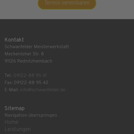
Termin vereinbaren
Kontakt
Schwanfelder Meisterwerkstatt
Meckenloher Str. 8
91126 Rednitzhembach
Tel.:
09122-88 95 41
Fax: 09122-88 95 42
E-Mail:
info@schwanfelder.de
Sitemap
Navigation überspringen
Home
Leistungen