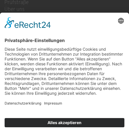
Prüfstraße
Über uns
Kontakt/Anfahrt
Rechtliches
Navigation überspringen
Datenschutzerklärung
Impressum
Unsere Öffnungszeiten:
Werkstatt:
Mo. bis Fr.: 08.00 – 18.00 Uhr
Waschpark:
Mo. bis Sa.: 06.00 - 22.00 Uhr
Sonntag: 12.00 - 18.00 Uhr
© 2026 Schwanfelder - MEISTERWERKSTATT,